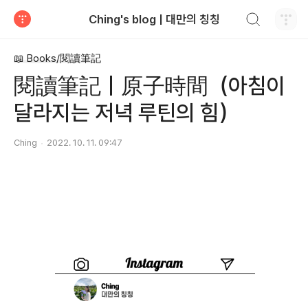
검색하기
Ching's blog | 대만의 칭칭
티스토리
📖 Books/閱讀筆記
閱讀筆記｜原子時間（아침이
달라지는 저녁 루틴의 힘）
Ching
2022. 10. 11. 09:47