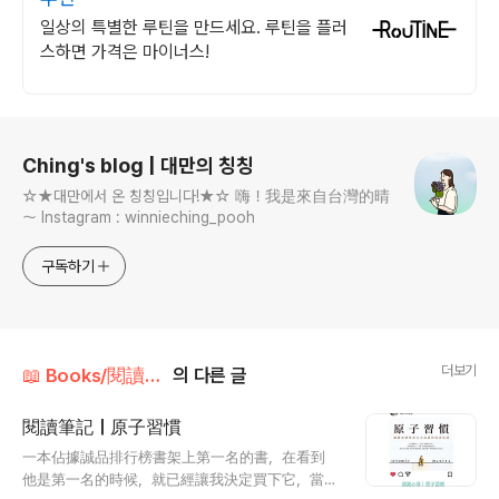
일상의 특별한 루틴을 만드세요. 루틴을 플러
스하면 가격은 마이너스!
로그 정보
Ching's blog | 대만의 칭칭
☆★대만에서 온 칭칭입니다!★☆ 嗨！我是來自台灣的晴
～ Instagram : winnieching_pooh
구독하기
더보기
📖 Books/閱讀筆記
의 다른 글
閱讀筆記｜原子習慣
글 내용
一本佔據誠品排行榜書架上第一名的書，在看到
他是第一名的時候，就已經讓我決定買下它，當然