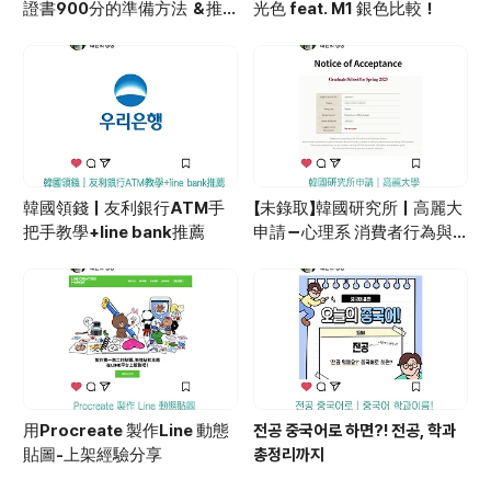
又或者是作者，又或者是溫德爾。 他們告訴了
證書900分的準備方法 ＆推
光色 feat. M1 銀色比較！
我，在心理諮商中，能改變..
薦書籍大公開
韓國領錢｜友利銀行ATM手
【未錄取】韓國研究所｜高麗大
把手教學+line bank推薦
申請－心理系 消費者行為與
廣告心理學
用Procreate 製作Line 動態
전공 중국어로 하면?! 전공, 학과
貼圖-上架經驗分享
총정리까지