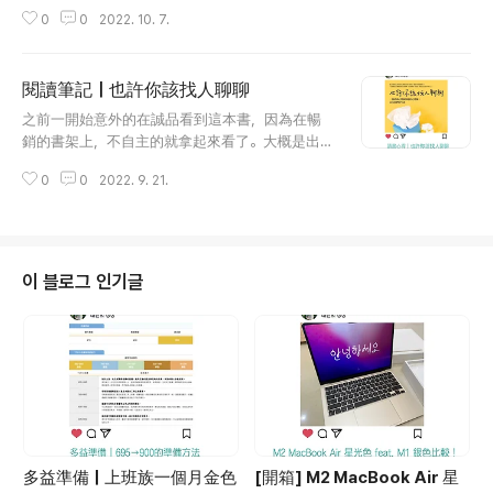
稍微翻了下內容，加上看了封面封底的一些書評
0
0
2022. 10. 7.
後，也加深了我想買這本書的念頭，畢竟大家都說
了一些什麼這是可以改變人生的一本書，之類的
這種神奇的話XD 總之買回去之後，開始看的那天
閱讀筆記｜也許你該找人聊聊
發現這本書其實寫的超級淺顯易懂！因為很容易
글 내용
一直讓人閱讀下去，沒有什麼卡住的障礙。所以我
之前一開始意外的在誠品看到這本書，因為在暢
好像花了3-4天（每次看的時間不等）左右就把這
銷的書架上，不自主的就拿起來看了。大概是出自
本書看完了！（降低大家的閱讀障礙，讓大家可以
於心理系的好奇，很想知道這位心理師是因為什
無痛地繼續讀完這本書，我覺得也是作者認真設
0
0
2022. 9. 21.
麼議題而去找屬於他的心理師，所以在誠品看了5
計的結果） 實際看完之後我覺得這是一本可以寫
0頁左右後，就決定把書買回家好好看完！ 結果這
一些反思的書，然後可以寫一個我想要嘗試看看
本書我反反覆覆拖了好久才看完，最後甚至是因
的計畫，試著透過嘗試來加深這本書帶給我的影
為我看到別人提倡的「看書應該要做筆記」這個想
響！ 而且意外地透過跟朋友的討論讓我認真思考
法，然後我也想要實際來執行之後，才發現這本被
이 블로그 인기글
了一下這本書的內容，我發現這本書雖然提到了
我看到一半的書擱置在我的書架上。 雖然繼續看
很多淺顯易懂的內容，但是的確運用了許多心理
這本書的契機很奇妙，而且我覺得這類型也不算
學的知識，所以都是還可以再挖深的一本書。但也
是個會讓人做出很多筆記的書，但是我還是覺得
有可能是因為這些我..
他讓我更接近了諮商內容一些，並且感受到了很
多即使只是用文字表達的感受或者是情緒。我仍
然會隨著書中的內容浮上笑容，又或是感到悲傷
共感的流下眼淚。我覺得比起我從書中學到了什
麼，我反而是透過他們諮商的對話內容去反思我
自己的行為，將自己投射在每個個案中的一部分，
多益準備｜上班族一個月金色
[開箱] M2 MacBook Air 星