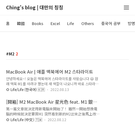
Ching's blog | 대만의 칭칭
홈
韓國
Books
Excel
Life
Others
중국어 공부
방명
M2
2
MacBook Air | 애플 맥북에어 M2 스타라이트
안녕하세요~! 오늘은 맥북에어 스타라이트를 사왔습니다 😃 원
래 맥북 M1를 사려구 했는데 새 색깔이 나오니까 바로 스타라이
트로 사기로 했죠 ㅎㅎ 그럼 실제로 색상이 어떤지는 계속 봅시
🌻 Life/Life (한국어) 🇰🇷
2022.08.13
다. 고고! (대만에서 산 맥북이라서 키보드는 주음부호로 표시되
고 있습니다.) 스타라이트 스타라이트 너무 이뻐요 ㅠㅠ M1 실
[開箱] M2 MacBook Air 星光色 feat. M1 銀色
버와 M2 스타라이트 비교 M2 키보드는 M1보다 좀 큰 편이에요.
比較！
第一篇文章就決定用新電腦來開始了！ 雖然一開始想換電
원래 M1에서 보이는 스피커는 M2에서 안 보이게 변경했어요.
腦的時候就決定要買M1 突然看到新的M2出來之後馬上改
이렇게 보면 이번에 바꾼 디자인은 잘 보입니다! 결론 새 색깔인
變心意換新的了🤩 而且終於有新的顏色真是太吸引人（不
스타라이트는 정말 이쁩니다. ㅎㅎ 골드 편이지만 가끔 볼때 핑
🌻 Life/Life (中文) 🇹🇼
2022.08.12
折不扣的淺色控） 連實體都沒有看過，就四處看別人的開
크색 느낌이 있더라고요. 실버는 쿨톤이고 스타라이트는 웜톤으
箱買了星光色～ 而且實際拿到之後實在太喜歡了🤍 剛好手
로 생각하시면 될 것 같아요. 이렇게 한국어로 블로그를 작성하
上有銀色的M1 就把兩台一起比較 讓大家參考銀色&星光色
는게 처음이네요 ㅎㅎ 만약 오..