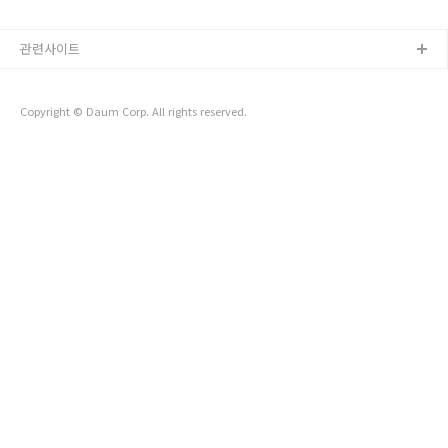
的差異囉～ （以下是不專業的外型比較，規格的比較可以
參考網路上更專業的跑分呦～） 開箱 內容物真的很簡潔XD
관련사이트
一個充電座＆充電線就沒了 實體顏色真的很漂亮的星光
色！ M2 & M1 外型比較 正面看起來最大的差別除了機型設
計以外 大概就是M2的蘋果比較大顆（畢竟貴很多💸） 我猜
可能是因為包含更多信仰吧(笑) M2 的鍵盤面積比M1 還大
Copyright © Daum Corp. All rights reserved.
之外，觸控面板的大小也是M2比較大！ 因為M2 把上面的
功能鍵拉大，整體鍵盤佔的比例就變大了，同時可以看到
M2 不像M1 有把喇叭做在鍵盤..