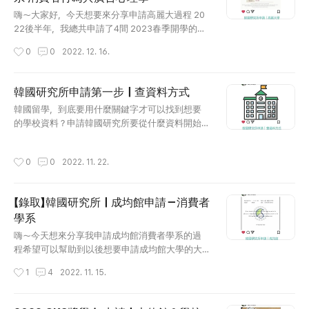
subview.do 이화여자대학교 국제학생팀 이화여자대학
글 내용
교 국제학생팀,국제학생팀 isa.ewha.ac.kr 梨花女大公
嗨～大家好，今天想要來分享申請高麗大過程 20
告的頁面把整個從申請到入學的過程都寫得很詳
22後半年，我總共申請了4間 2023春季開學的韓
細 只要參考這個頁面裡面的內容就可以順利的完
國研究所 分別是高麗大、延世大、成均館大、梨
작성시간
0
0
2022. 12. 16.
成申請！ 不過不得不說，梨花真的是我申請過的
花女大。 先在這邊說，我並沒有通過高麗大的申
所有學校裡面最貴的一間（15萬韓元） 大家申請
請（太難過了QQ） 因此接下來的內容就是純分
之前可以再多考慮一下下（如果荷包夠深就沒有
享，大家可以斟酌參考～ 高麗大是這四間裡面，
韓國研究所申請第一步｜查資料方式
這個煩惱了（？ 然後下面是梨花申請的簡章下載
最早需要繳交資料的學校， 同時也是唯一一間自
글 내용
韓國留學，到底要用什麼關鍵字才可以找到想要
連結，裡面共有四種語言的版本（韓、英、中、
傳＆讀書計畫格式不拘的學校！ 所以今年8.9月的
的學校資料？申請韓國研究所要從什麼資料開始
日） ..
時候我花了很多心力在準備申請高麗大的備審資
找？想要自己申請去韓國唸書的人，歡迎參考這篇
料 想當初我也是參考了各位申請過的前輩們的文
文章！ 嗨～今天想來分享之前自己申請韓國研究
章才決定製作的方向， 今天決定也把我申請準備
작성시간
0
0
2022. 11. 22.
所時遇到的一些搜尋困難 因為我覺得能在網路上
的資料不藏私公開～ 那就開始吧！（文長慎入
找到分享查資料的文章很有限， 因此想來分享自
😎） 申請背景 （先申明因為每個學校每個科系的
己怎麼靠關鍵字的搜尋找到申請的資料！ 以下的
要求都不盡相同，所以大致參考看看就好） （雖
【錄取】韓國研究所｜成均館申請－消費者
方法在我申請時找過的學校（首爾大、延世、高
然我自己覺得我看起來應該是有相關的經歷的
學系
麗、成均館、漢陽、梨花等等）都有效 如果大家
(?)，但還是落選了嗚嗚） 政治大學心理系畢業，
글 내용
想找的學校不在這個清單裡面也可以試試看～ 🔎
輔系韓文 GPA 3.78/4.3 韓檢六級 多益900 系上實
嗨～今天想來分享我申請成均館消費者學系的過
怎麼在網路上找到該學校的入學簡章 （以下拿成
驗室參與研究經歷，..
程希望可以幫助到以後想要申請成均館大學的大
均館舉例） 1. 搜尋學校名稱 直接在google 搜尋打
家😎 【結果】：拿到學校的offer +10% 獎學金希望
작성시간
1
4
2022. 11. 15.
上學校名稱（英、韓文不限） 通常第一個結果會
想申請的大家都可以順順利利！ 然後我最後是進
是官網，就點擊進去！ 2. 進去網頁之後換成英文
來成均館就讀消費者系～（2023 春季入學）如果
版（強烈建議） 通常右上角會有切換語言的地方
想知道有關於系上任何的消息也可以再跟我聯