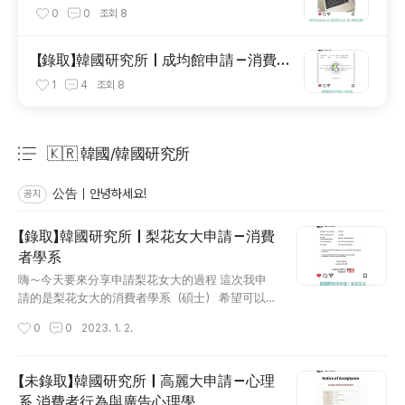
M1 銀色比較！
0
0
조회
8
【錄取】韓國研究所｜成均館申請－消費
者學系
1
4
조회
8
🇰🇷 韓國/韓國研究所
분류 전체보기
주요 글 목록
公告｜안녕하세요!
공지
【錄取】韓國研究所｜梨花女大申請－消費
者學系
글 내용
嗨～今天要來分享申請梨花女大的過程 這次我申
請的是梨花女大的消費者學系（碩士） 希望可以
幫到之後想要申請梨花女大的大家😎 【結果】：拿
작성시간
0
0
2023. 1. 2.
到學校的offer +全年全額獎學金 （但梨花對不
起，我決定去成均館了QQ ） 希望想申請的大家都
可以順順利利！ 在這邊先幫大家附上梨花女大申
【未錄取】韓國研究所｜高麗大申請－心理
請公告的網址： http://isa.ewha.ac.kr/oisa/1442/
系 消費者行為與廣告心理學