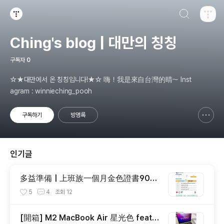
검색하기
티스토리
Ching's blog | 대만의 칭칭
구독자
0
☆★대만에서 온 칭칭입니다!★☆ 嗨！我是來自台灣的晴～ Inst
agram : winnieching_pooh
구독하기
방명록
신고하기 레이어
열기
인기글
多益準備｜上班族一個月金色證書900
分的準備方法 ＆推薦書籍大公開
5
4
조회
12
[開箱] M2 MacBook Air 星光色 feat.