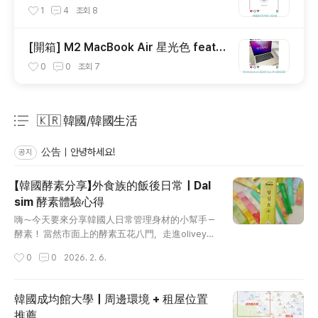
者學系
1
4
조회
8
[開箱] M2 MacBook Air 星光色 feat.
M1 銀色比較！
0
0
조회
7
🇰🇷 韓國/韓國生活
분류 전체보기
주요 글 목록
公告｜안녕하세요!
공지
【韓國酵素分享】外食族的飯後日常｜Dal
sim 酵素體驗心得
글 내용
嗨～今天要來分享韓國人日常管理身材的小幫手－
酵素！ 當然市面上的酵素五花八門，走進oliveyo
ung就有各種身材管理小幫手（當然也花了不少錢
작성시간
0
0
2026. 2. 6.
XD） 近幾年「韓國酵素」在日常保養中越來越常被
提到，尤其像上班族的外食機會多、加班導致吃飯
時間不固定的我來說，因為很累或是跟朋友聚餐
韓國成均館大學｜周邊環境 + 租屋位置
就會想要犒賞自己但又會不小心吃得太飽🥹所以
推薦