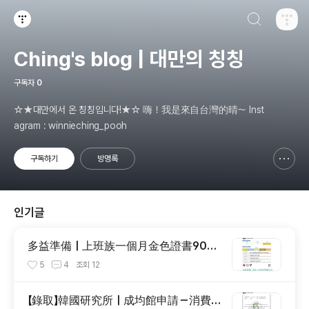
검색하기
티스토리
Ching's blog | 대만의 칭칭
구독자
0
☆★대만에서 온 칭칭입니다!★☆ 嗨！我是來自台灣的晴～ Inst
agram : winnieching_pooh
구독하기
방명록
신고하기 레이어
열기
인기글
多益準備｜上班族一個月金色證書900
分的準備方法 ＆推薦書籍大公開
5
4
조회
12
【錄取】韓國研究所｜成均館申請－消費