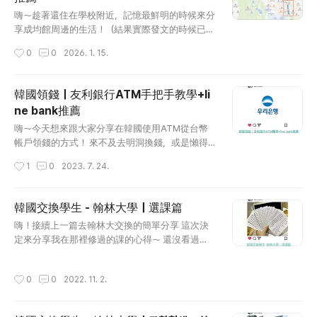
就開始踏上了吃酵素之路！ 我覺得飯後開始吃酵
글 내용
素之後可以感覺的到食物更快的被消化肚子脹脹
嗨～趁著還住在學校附近，記憶最鮮明的時候來分
的感覺也會比較快速的緩解！（就算沒有也覺得好
享成均館周邊的生活！（結果實際發文的時候已經
像沒有那麼罪惡了哈哈哈😋） 這次想分享的是我
搬走半年XD）首先離學校最近的地鐵站是－惠化
작성시간
0
0
2026. 1. 15.
近期體驗的 Dalsim 酵素，不只有超多種口味，而
站但是從地圖上可以看到地鐵站跟學校其實有一
且還都是平易近人的水果風味！甚至有我最近迷
段距離所以學校旁邊比較沒什麼東西，但是只要
上的哈密瓜風味（就是那個哈味😎）所以這個哈
靠近地鐵站就很熱鬧了！不過大家熟悉的大學路
韓國領錢｜友利銀行ATM手把手教學+li
密瓜酵素就雀屏中選啦！ 為什麼選擇酵素？其實
（대학로）－也就是有很多劇場＆音樂劇的地方是
ne bank推薦
一開始根本沒有吃酵素的習慣，但是在韓國待久
在惠化站的2號出口附近，因此雖然在同個生活
글 내용
了就是會被他們各種流行的東西燒到！（特別是各
圈，但是離學校走路大概還是有20分鐘左右的距
嗨～今天想來跟大家分享在韓國使用ATM從台幣
種beauty的東東..
離呦～學校周邊環境成均館大學其實位於山上，因
帳戶領錢的方式！ 來不及去明洞換錢，或是懶得
此從正門口進出的話，一路向上就是爬山路線無
多跑一趟換錢所的各位 學會從台幣帳戶直接提領
작성시간
1
0
2023. 7. 24.
誤一般如果住在學校附近的話，會透過後門進出
韓幣就可以免去這些麻煩了～～！ （當然匯率的
（我一開始找了超久都不知道大家講的後門電梯
部分不一定，所以精打細算的各位可以調查清楚
在哪QQ）在地圖上可以找這間E-mart就可以找到
後再決定要怎麼換錢😎） 以下這篇文會以友利銀
韓國交換學生 - 翰林大學｜選課篇
後門電梯了！ Naver map : 이마트24 성대후문점 正
行（우리은행）的ATM為主 並且推薦大家用line ba
글 내용
嗨！接續上一篇去翰林大交換的簡單分享 這次決
門前面的這條路算是平路～秋天的時候會有滿滿
nk的卡從台幣帳戶領錢！ （雖然他現在回饋改得
定來分享我在那裡修過的課的心得～ 還沒看過上
的銀杏很漂亮（但加上嗅覺的部分絕對是4D的完
很爛，但是至少還是有點line point（遠望其他銀
一篇文的這邊請👇🏻 韓國交換學生 - 翰林大學｜교
整體驗XD） 然後後門電梯出來的這邊..
行👀 海外提款 （以下的內容都以在韓國使用為
환학생 - 한림대학교 突然覺得自己可以記錄一下202
主，其他國家的情況則有可能不同（？） 基本上
작성시간
0
0
2022. 11. 2.
1年去韓國交換的經歷～ 默默的就回來台灣又快過
銀行的帳戶都可以去開通海外提款的功能， 然後
了一年，去年的一切就突然好像一場夢（？） 雖
這時候會需要你額外設定一組四碼的密碼 所以在
然去年剛好碰到疫情，發生了各式各樣的麻煩事
海外提款的時候要記得不是輸入原本的六位數 而