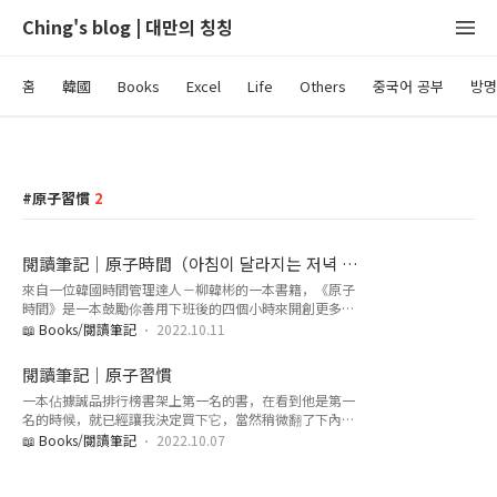
Ching's blog | 대만의 칭칭
홈
韓國
Books
Excel
Life
Others
중국어 공부
방명
原子習慣
2
閱讀筆記｜原子時間（아침이 달라지는 저녁 루
틴의 힘）
來自一位韓國時間管理達人－柳韓彬的一本書籍，《原子
時間》是一本鼓勵你善用下班後的四個小時來開創更多可
能的一本書。 發現這本書的作者是韓國人的時候，忍不住
📖 Books/閱讀筆記
2022.10.11
好奇的去找了這本書原本韓文的名稱：아침이 달라지는 저녁
루틴의 힘 大致翻譯的話，大概是「可以改變早晨的晚間
閱讀筆記｜原子習慣
routine的力量」其實比起原子時間，我覺得韓文的書名反
一本佔據誠品排行榜書架上第一名的書，在看到他是第一
而更可以快速地瞭解作者想要表達的內容XDD 不過大概是
名的時候，就已經讓我決定買下它，當然稍微翻了下內
因為「原子習慣」長時間在排行榜上的關係，比起直接翻
容，加上看了封面封底的一些書評後，也加深了我想買這
譯書名，「原子時間」的採用，更可以引起大部分的人的
📖 Books/閱讀筆記
2022.10.07
本書的念頭，畢竟大家都說了一些什麼這是可以改變人生
注意吧。不得不說我也是因為看到這個跟「原子習慣」名
的一本書，之類的這種神奇的話XD 總之買回去之後，開始
稱類似，因此突然覺得會不會是系列書籍才開始閱讀的，
看的那天發現這本書其實寫的超級淺顯易懂！因為很容易
如果這樣說起來的話，這個書名取的超成功的呀(笑) 1. 改