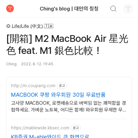
검색하기
Ching's blog | 대만의 칭칭
티스토리
🌻 Life/Life (中文) 🇹🇼
[開箱] M2 MacBook Air 星光
色 feat. M1 銀色比較！
Ching
2022. 8. 12. 19:45
http://m.coupang.com
광고
MACBOOK 쿠팡 와우회원 30일 무료반품
고사양 MACBOOK, 로켓배송으로 버벅임 없는 쾌적함을 경
험하세요. 가벼운 노트북, 어디든 함께! 와우회원 무제한 무료
배송으로 편리하게.
https://mablewide.kbsec.com
광고
KB증권 M-able와이드 큰 화면으로,