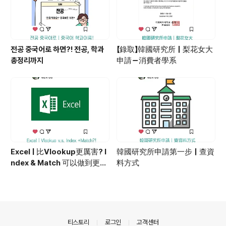
전공 중국어로 하면?! 전공, 학과
【錄取】韓國研究所｜梨花女大
총정리까지
申請－消費者學系
Excel | 比Vlookup更厲害? I
韓國研究所申請第一步｜查資
ndex & Match 可以做到更多
料方式
變化！
의안내
티스토리
로그인
고객센터