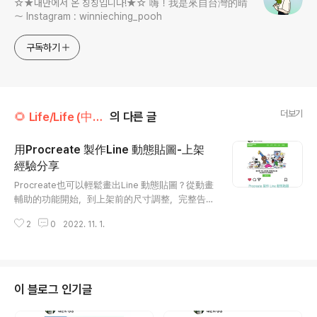
☆★대만에서 온 칭칭입니다!★☆ 嗨！我是來自台灣的晴
～ Instagram : winnieching_pooh
구독하기
더보기
🌻 Life/Life (中文) 🇹🇼
의 다른 글
用Procreate 製作Line 動態貼圖-上架
經驗分享
글 내용
Procreate也可以輕鬆畫出Line 動態貼圖？從動畫
輔助的功能開始，到上架前的尺寸調整，完整告訴
你procreate上面應該怎麼操作！（Ft. 整個line貼
2
0
2022. 11. 1.
圖上架步驟）之前因為買了Ipad之後，也順勢一起
買了procreate但是不會畫畫的我，當然不會因為
買了procreate之後突然開竅XD所以買了之後其
實我都沒什麼好好使用（慚愧）（一開始我連返回
都找不到… 後來才發現兩隻手指頭的神奇用法）
이 블로그 인기글
於是在網路上找了一堆入門教學影片才終於大致
知道該怎麼用procreate畫畫 話題有點扯遠了XDD