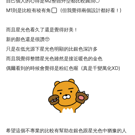
自己個人的心得是M2整體外型都比較圓潤⚪️
M1則是比較有稜有角⬜️（但我覺得兩個設計都好看！）
而且星光色看久了還是覺得好美！
新的顏色還是很讚🥺
只是在低光源下星光色明顯的比銀色深許多
而且我覺得整體星光色雖然是接近暖色的金色
偶爾看到的時候會覺得是粉紅色喔（真是千變萬化XD)
希望這個不專業的比較有幫助在銀色跟星光色中猶豫的人