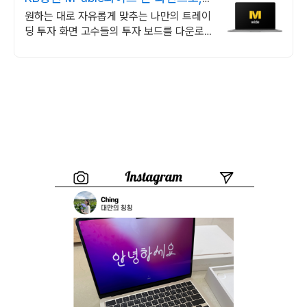
언제 어디서나
원하는 대로 자유롭게 맞추는 나만의 트레이
딩 투자 화면 고수들의 투자 보드를 다운로드
해서 내 M-able 와이드에 쏙!