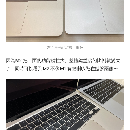
左：星光色 / 右：銀色
因為M2 把上面的功能鍵拉大，整體鍵盤佔的比例就變大
了，同時可以看到M2 不像M1 有把喇叭做在鍵盤兩側～