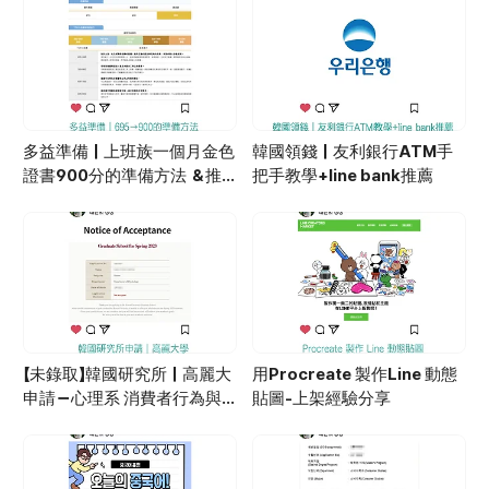
總之就是因為開始畫畫，並且接觸到原來procrea
te可以簡單製作動畫才開啟我製作一些小字卡的
素材～結果因為一起推坑我妹之後，我們決定來畫
個Line的動動貼圖就這麼一時興起的決定，我們開
啟了製作Line貼圖之路😎 今天主要會介紹上架的
整個過程，以及我們遇到的一些小困難procreate
製作..
多益準備｜上班族一個月金色
韓國領錢｜友利銀行ATM手
證書900分的準備方法 ＆推
把手教學+line bank推薦
薦書籍大公開
【未錄取】韓國研究所｜高麗大
用Procreate 製作Line 動態
申請－心理系 消費者行為與
貼圖-上架經驗分享
廣告心理學