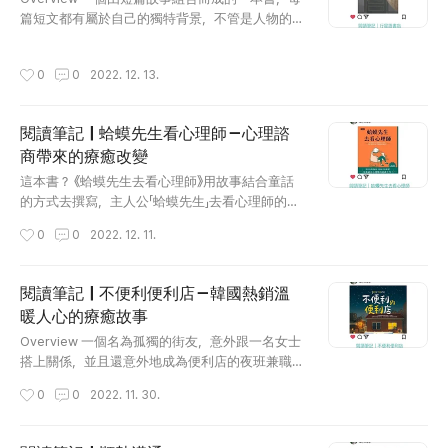
種種更高效率的心智表徵，讓你可以運用於你正
篇短文都有屬於自己的獨特背景，不管是人物的
在練習的任何活動中。 突破瓶頸的最佳方式，就
刻畫，又或是場景的敘述，都十分鮮明到可以在腦
是以新的方法挑戰自己的大腦或身體。 創造力其
中建構出清晰的畫面！而且因為短篇的關係，各篇
작성시간
0
0
2022. 12. 13.
實和下苦功及長時間維持專注的能力相輔相成，
短文裡面都有屬於自己的世界觀，不會互相打架，
這些正是一開始造就他們專家及能力的刻意練習
又好像與我的世界有那麼點連結？所以不管是慢
的要素。 Thoughts 其實一開始是因為公司的關係
慢看，還是一次看都可以感受到不同的魅力，也是
閱讀筆記｜蛤蟆先生看心理師－心理諮
讓我對這本書特別感興趣～（原因就不詳述了）並
激發想像力的一本書～ Evaluation 推薦指數：★
商帶來的療癒改變
且讀了之後才發現，原來這本書算是之前曾經很
★★★★ (5/5) Thoughts 不管是在等公車、通
글 내용
流行的100..
勤，又或是像我是在邊吹頭髮的時候邊看XD 都可
這本書？ 《蛤蟆先生去看心理師》用故事結合童話
以無負擔的看完一個小章節，並且因為這本書的
的方式去撰寫，主人公「蛤蟆先生」去看心理師的故
每個故事都有自己獨立的世界觀，所以不用害怕
事。 不過一開始蛤蟆先生並不是主動找上心理師
작성시간
0
0
2022. 12. 11.
忘記前面的劇情跟現在看的內容接不起來，也不
的，反而是擔心蛤蟆先生的鼴鼠、河鼠、老獾這些
用擔心看到一半會被後面的劇情吊胃口，因為這
朋友們先幫他去找了心理師，並且半拖半拉的帶
個短篇真的短的很有誠意！（這是稱讚～） 大部
他開始這趟諮商之旅。從一開始的半強迫，到後來
閱讀筆記｜不便利便利店－韓國熱銷溫
分10-15分鐘左右可以看完一個小故事，快一點的
蛤蟆先生會開始期待心理諮商的時間，整本書把
暖人心的療癒故事
話可能5分鐘?! 總之就是一個在短時間內可以看完
所有心理諮商的過程都記錄了下來，並且主要以
글 내용
的各種短篇小說的..
「溝通分析」這套心理治療法為主軸，而我們可以輕
Overview 一個名為孤獨的街友，意外跟一名女士
鬆的以第三人稱的觀點參與在其中。接著隨著時
搭上關係，並且還意外地成為便利店的夜班兼職
間的慢慢演進，蛤蟆先生從一開始對自己的評分
人員。整個故事透過不同人的視角闡述著同個生
작성시간
0
0
2022. 11. 30.
只有1-2分，變成9分！由此可見，這段諮商之旅，
活圈但不同內容的故事，並且很意外的這名街友
為蛤蟆先生帶來了許多改變～ 溝通分析 人際溝通
的島來，讓整家便利店都不一樣了起來。最後揭開
分析(Transactional Analysis，TA)的概念，起初
這名街友讓人覺得超級意想不到的過去。 Informa