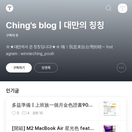
검색하기
티스토리
Ching's blog | 대만의 칭칭
구독자
0
☆★대만에서 온 칭칭입니다!★☆ 嗨！我是來自台灣的晴～ Inst
agram : winnieching_pooh
구독하기
방명록
신고하기 레이어
열기
인기글
多益準備｜上班族一個月金色證書900
分的準備方法 ＆推薦書籍大公開
5
4
조회
10
[開箱] M2 MacBook Air 星光色 feat.