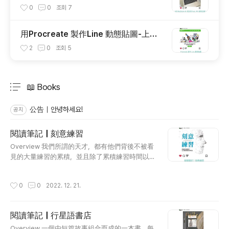
M1 銀色比較！
0
0
조회
7
用Procreate 製作Line 動態貼圖-上架
經驗分享
2
0
조회
5
📖 Books
분류 전체보기
주요 글 목록
公告｜안녕하세요!
공지
閱讀筆記｜刻意練習
글 내용
Overview 我們所謂的天才，都有他們背後不被看
見的大量練習的累積，並且除了累積練習時間以
外，有質量的練習是更重要的 即使是超過了25
歲，透過不同的訓練＆練習，都可以讓大腦產生不
작성시간
0
0
2022. 12. 21.
一樣的變化，進而成為該領域的專家 透過刻意練
習，可以打造出我們想培養的新能力，並且將這些
練習法則運用在我們的生活中，我們或許可以成
閱讀筆記｜行星語書店
為意想不到的專家(?) Evaluation 推薦指數：★★
글 내용
★★★ (5/5) Quotes 刻意練習講求的正式發展出
Overview 一個由短篇故事組合而成的一本書，每