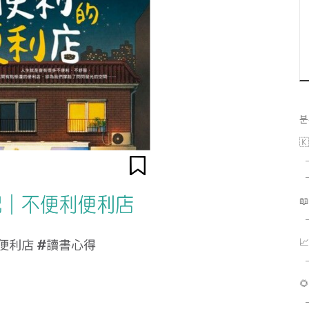
분


📈
🌻