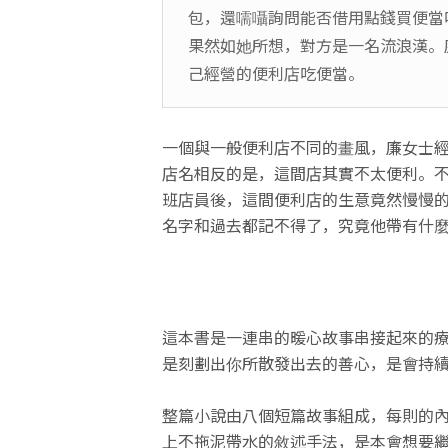
包，還嚅囁詢問能否借用點錢買便當
果然如她所想，對方是一名流浪漢。
己經營的便利店吃便當。
一個與一般便利店不同的畫風，廉女士
店名相反的是，這間店其實不太便利。
班店員後，這間便利店的生意竟然慢慢
名字和過去都記不得了，究竟他帶有什
這本書是一連串的暖心故事串接起來的療癒
是刻劃出你所散發出去的善心，是會持
整篇小說由八個短篇故事組成，每則的
上不拖泥帶水的敘述手法，是本會想要