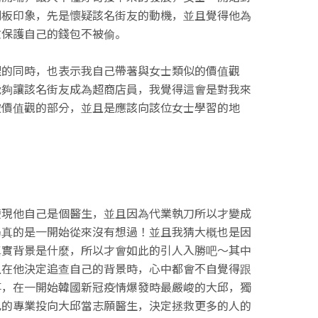
刻板印象，先是懷疑該名街友的動機，並且覺得他為
忙保護自己的錢包不被偷。
理的同時，也表示我自己帶著與女士類似的價值觀
能夠讓該名街友成為超商店員，我覺得這會是對我來
破價值觀的部分，並且是應該向該位女士學習的地
發現他自己是個醫生，並且因為代業執刀所以才變成
局真的是一開始從來沒有想過！並且我猜大概也是因
真實背景是什麼，所以才會如此的引人入勝吧～其中
且在他決定追查自己的背景時，心中都會不自覺得跟
事，在一開始韓國新冠疫情爆發時最嚴峻的大邱，獨
己的專業投向大邱當志願醫生，決定拯救更多的人的