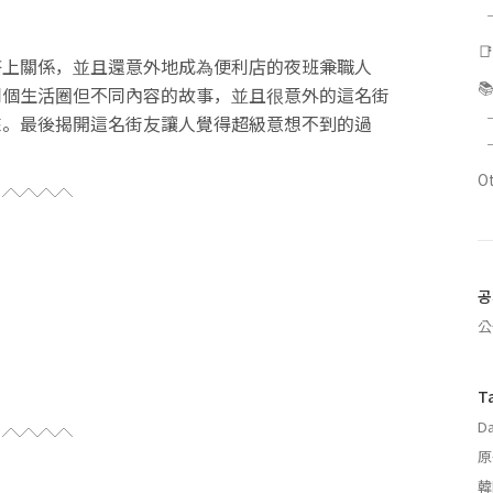

搭上關係，並且還意外地成為便利店的夜班兼職人

同個生活圈但不同內容的故事，並且很意外的這名街
來。最後揭開這名街友讓人覺得超級意想不到的過
O
공
公
T
Da
原
韓