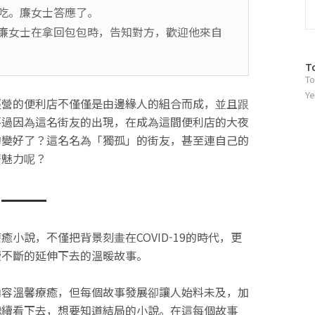
吃。廉女士答應了。
廉女士在拿回包包時，告知對方，歡迎他來自
방
T
To
문
자
Ye
經營的便利店不僅僅是由邊緣人的組合而成，並且跟
수
不過因為這名街友的出現，在成為這間便利店的大夜
的變好了？這名名為「獨孤」的街友，甚至連自己的
麼魅力呢？
小說，不僅把背景刻畫在COVID-19的時代，更
續不斷的延伸下去的溫暖故事。
內容溫馨療癒，但每個故事發展卻讓人始料未及，加
繼續看下去，想要知道結局的小說。在這每個故事