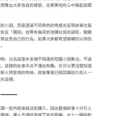
以想像出大家各自的樣貌，也漸漸地在心中築起這間
底的小說，而是透過不同角色的角度去呈現故事也是
對街友「獨孤」從帶有偏見到消彌歧見的過程，細緻
不禁反思自己的行為。如果大家都希望被親切以待的
人。
物時，以為這是本多個不相連的短篇小說集合。不過
起。這樣的敘事手法不僅很有趣，也可以更清楚知道
中新人物登場的時候，就會像是已經認識很久的人一
現在這裡。
試讀一些內容後就決定購入，因為整個故事十分引人
為開端，讓人不僅好奇接下來的發展，女士一開始對