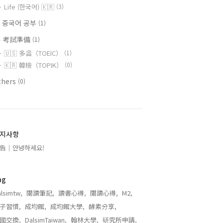
Life (한국어) 🇰🇷
(3)
 중국어 공부
(1)
 考試準備
(1)
🇺🇸 多益（TOEIC）
(1)
🇰🇷 韓檢（TOPIK）
(0)
thers
(0)
지사항
告｜안녕하세요!
ag
lsimtw,
閱讀筆記,
讀書心得,
閱讀心得,
M2,
子習慣,
成均館,
成均館大學,
酵素分享,
國交換,
DalsimTaiwan,
翰林大學,
研究所申請,