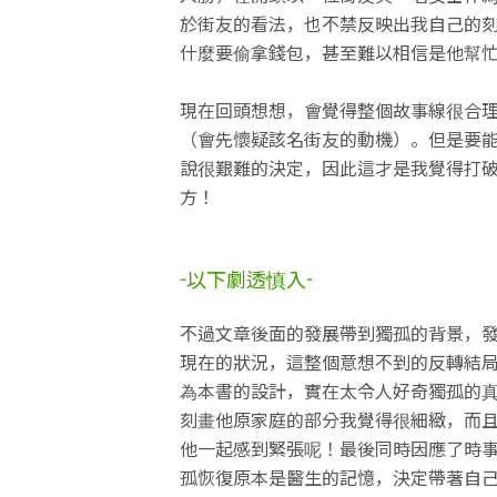
於街友的看法，也不禁反映出我自己的
什麼要偷拿錢包，甚至難以相信是他幫
現在回頭想想，會覺得整個故事線很合
（會先懷疑該名街友的動機）。但是要
說很艱難的決定，因此這才是我覺得打
方！
-以下劇透慎入-
不過文章後面的發展帶到獨孤的背景，
現在的狀況，這整個意想不到的反轉結
為本書的設計，實在太令人好奇獨孤的
刻畫他原家庭的部分我覺得很細緻，而
他一起感到緊張呢！最後同時因應了時
孤恢復原本是醫生的記憶，決定帶著自