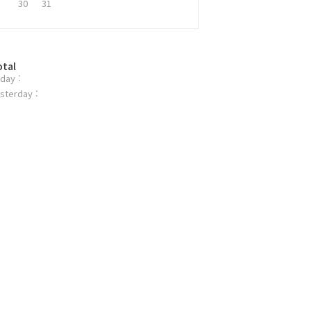
30
31
otal
day :
sterday :