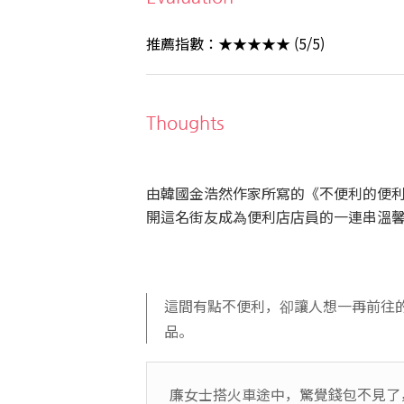
推薦指數：★
★
★
★
★ (5/5)
Thoughts
由韓國金浩然作家所寫的《
不便利的便
開這名街友成為便利店店員的一連串溫
這間有點不便利，卻讓人想一再前往
品。
廉女士搭火車途中，驚覺錢包不見了