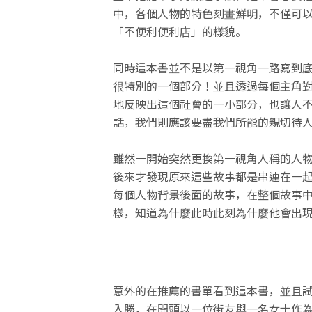
中，各個人物的特色刻畫鮮明，不僅可
「不便利便利店」的樣貌。
同時這本書並不是以第一視角一路寫到
很特別的一個部分！並且透過每個主角
地反映出這個社會的一小部分，也讓人
話，我們則應該要盡我們所能的親切待
雖然一開始突然更換第一視角人稱的人
後來才發現原來這些故事都是串連在一
每個人物背景後面的故事，在整個故事
樣，知道為什麼此時此刻為什麼他會出
意外的在推薦的書單看到這本書，並且
入勝，在開頭以一位街友與一名女士作