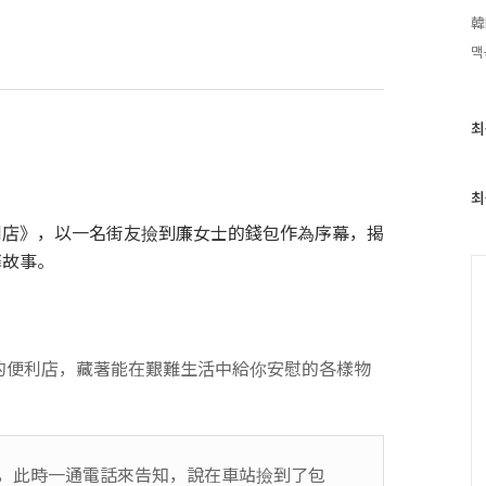
韓
맥
최
최
근
글
과
최
인
利店》，以一名街友撿到廉女士的錢包作為序幕，揭
기
글
馨故事。
C
的便利店，藏著能在艱難生活中給你安慰的各樣物
，此時一通電話來告知，說在車站撿到了包