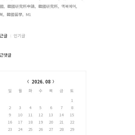
國,
韓國研究所申請,
韓國研究所,
맥북에어,
북,
韓國留學,
M1,
근글
인기글
근댓글
alendar
2026. 08
일
월
화
수
목
금
토
1
2
3
4
5
6
7
8
9
10
11
12
13
14
15
16
17
18
19
20
21
22
23
24
25
26
27
28
29