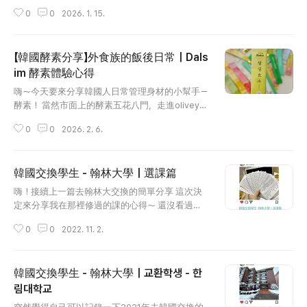
搬走半年XD）首先離學校最近的地鐵站是－惠化
0
0
2026. 1. 15.
站但是從地圖上可以看到地鐵站跟學校其實有一
段距離所以學校旁邊比較沒什麼東西，但是只要
靠近地鐵站就很熱鬧了！不過大家熟悉的大學路
【韓國酵素分享】外食族的飯後日常｜Dals
（대학로）－也就是有很多劇場＆音樂劇的地方是
在惠化站的2號出口附近，因此雖然在同個生活
im 酵素體驗心得
글 내용
圈，但是離學校走路大概還是有20分鐘左右的距
嗨～今天要來分享韓國人日常管理身材的小幫手－
離呦～學校周邊環境成均館大學其實位於山上，因
酵素！ 當然市面上的酵素五花八門，走進oliveyo
此從正門口進出的話，一路向上就是爬山路線無
ung就有各種身材管理小幫手（當然也花了不少錢
誤一般如果住在學校附近的話，會透過後門進出
0
0
2026. 2. 6.
XD） 近幾年「韓國酵素」在日常保養中越來越常被
（我一開始找了超久都不知道大家講的後門電梯
提到，尤其像上班族的外食機會多、加班導致吃飯
在哪QQ）在地圖上可以找這間E-mart就可以找到
時間不固定的我來說，因為很累或是跟朋友聚餐
後門電梯了！ Naver map : 이마트24 성대후문점 正
韓國交換學生 - 翰林大學｜選課篇
就會想要犒賞自己但又會不小心吃得太飽🥹所以
門前面的這條路算是平路～秋天的時候會有滿滿
글 내용
就開始踏上了吃酵素之路！ 我覺得飯後開始吃酵
嗨！接續上一篇去翰林大交換的簡單分享 這次決
的銀杏很漂亮（但加上嗅覺的部分絕對是4D的完
素之後可以感覺的到食物更快的被消化肚子脹脹
定來分享我在那裡修過的課的心得～ 還沒看過上
整體驗XD） 然後後門電梯出來的這邊..
的感覺也會比較快速的緩解！（就算沒有也覺得好
一篇文的這邊請👇🏻 韓國交換學生 - 翰林大學｜교
像沒有那麼罪惡了哈哈哈😋） 這次想分享的是我
0
0
2022. 11. 2.
환학생 - 한림대학교 突然覺得自己可以記錄一下202
近期體驗的 Dalsim 酵素，不只有超多種口味，而
1年去韓國交換的經歷～ 默默的就回來台灣又快過
且還都是平易近人的水果風味！甚至有我最近迷
了一年，去年的一切就突然好像一場夢（？） 雖
上的哈密瓜風味（就是那個哈味😎）所以這個哈
韓國交換學生 - 翰林大學｜교환학생 - 한
然去年剛好碰到疫情，發生了各式各樣的麻煩事
密瓜酵素就雀屏中選啦！ 為什麼選擇酵素？其實
（要隔離or機票被 chingching.tistory.com 不過不
림대학교
一開始根本沒有吃酵素的習慣，但是在韓國待久
글 내용
管我推不推薦，大家還是多多評估自身的需求再