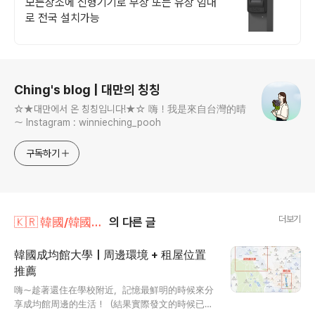
모든장소에 신형기기로 무상 또는 유상 임대
로 전국 설치가능
로그 정보
Ching's blog | 대만의 칭칭
☆★대만에서 온 칭칭입니다!★☆ 嗨！我是來自台灣的晴
～ Instagram : winnieching_pooh
구독하기
더보기
🇰🇷 韓國/韓國生活
의 다른 글
韓國成均館大學｜周邊環境 + 租屋位置
推薦
글 내용
嗨～趁著還住在學校附近，記憶最鮮明的時候來分
享成均館周邊的生活！（結果實際發文的時候已經