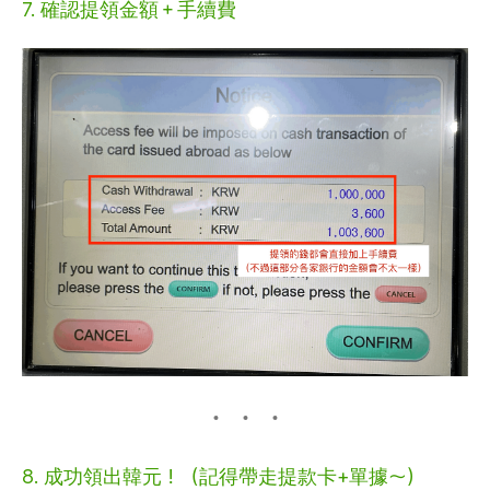
7. 確認提領金額＋手續費
8. 成功領出韓元！（記得帶走提款卡+單據～）