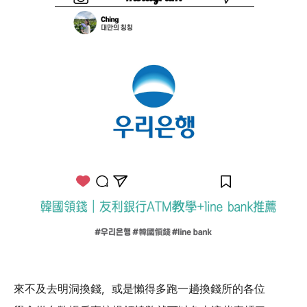
來不及去明洞換錢，或是懶得多跑一趟換錢所的各位