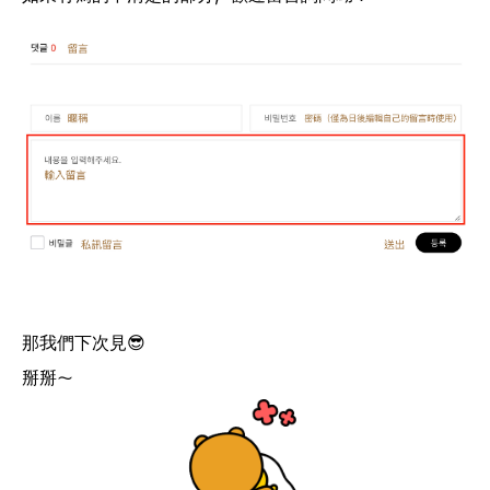
那我們下次見😎
掰掰～