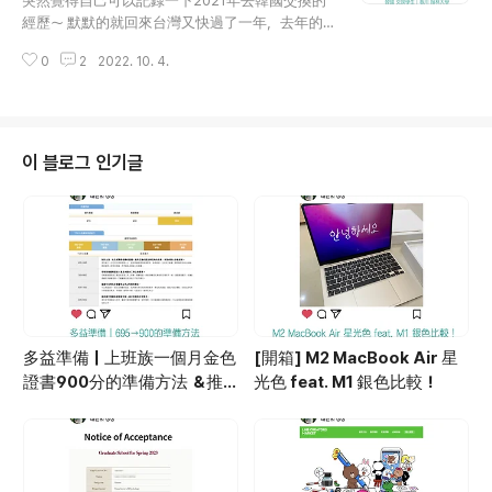
突然覺得自己可以記錄一下2021年去韓國交換的
了就是會被他們各種流行的東西燒到！（特別是各
去選擇會更合適呦！ 廢話不多說，開始吧😎 （🔎
經歷～ 默默的就回來台灣又快過了一年，去年的
種beauty的東東..
參考：我本來是心理系＆韓文輔系） 2021/03 (上
一切就突然好像一場夢（？） 雖然去年剛好碰到
學期） 1. 읽기와 쓰기 2 👆🏻這是這堂課使用的教材
0
2
2022. 10. 4.
疫情，發生了各式各樣的麻煩事（要隔離or機票被
推薦指數：★★★★★ 上課方式： 這堂課上課的
取消）， 但我還是大大推薦所有大學生們善用學
方式是以教材裡面劃分的單元進行， 每次開始新
校的資源去交換！ 當時我在政大申請的時候，學
的單元的時候，老師都會輪流請大家念課文 然後
校內部分成韓文組與英文組申請， 沒有英文能力
發單字表下來，請大家用字典查是什麼意思（韓文
證明的我，硬著頭皮報名了韓文組 結果考試成績
이 블로그 인기글
解釋） 之後老師會輪流..
倒數，差點就不能去交換了QQQ （感謝前面放棄
的大家QQ） 總之最後我填到的志願是位於韓國江
原道的翰林大學 (한림대학교) 雖然不是在首爾的大
學， 但是學校整體的設施＆我在學校遇到的老師
同學我覺得都很讚！ 如果是想要體驗交換生活的
話，我覺得非常推薦翰林大學～ （我是在2021/03
- 2021/12 這段時間去交換的） 翰林大學位於韓國
的春川，一個距離首爾大約一個小時車程的地方，
春川裡有個「春川明洞」是市內較為繁華的區域，而
多益準備｜上班族一個月金色
[開箱] M2 MacBook Air 星
且還有各..
證書900分的準備方法 ＆推
光色 feat. M1 銀色比較！
薦書籍大公開