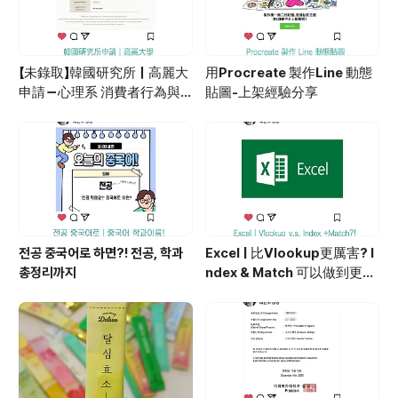
【未錄取】韓國研究所｜高麗大
用Procreate 製作Line 動態
申請－心理系 消費者行為與
貼圖-上架經驗分享
廣告心理學
전공 중국어로 하면?! 전공, 학과
Excel | 比Vlookup更厲害? I
총정리까지
ndex & Match 可以做到更多
變化！