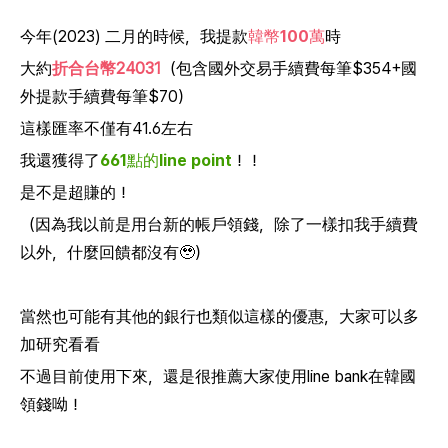
今年(2023) 二月的時候，我提款
韓幣100萬
時
大約
折合台幣24031
（包含國外交易手續費每筆$354+國
外提款手續費每筆$70）
這樣匯率不僅有41.6左右
我還獲得了
661點的line point
！！
是不是超賺的！
（因為我以前是用台新的帳戶領錢，除了一樣扣我手續費
以外，什麼回饋都沒有🥹）
當然也可能有其他的銀行也類似這樣的優惠，大家可以多
加研究看看
不過目前使用下來，還是很推薦大家使用line bank在韓國
領錢呦！