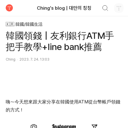
검색하기
Ching's blog | 대만의 칭칭
티스토리
🇰🇷 韓國/韓國生活
韓國領錢｜友利銀行ATM手
把手教學+line bank推薦
Ching
2023. 7. 24. 13:03
嗨～今天想來跟大家分享在韓國使用ATM從台幣帳戶領錢
的方式！