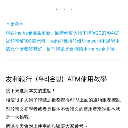
＊更新＊
現在line bank權益更新，回饋幅度大幅下降🥹
2023/04/21
提領韓幣100萬元時，大約可獲得116點line point
不過變少
總比什麼都沒有好，目前我還是會持續用line bank提領～
友利銀行（우리은행）ATM使用教學
接下來進到本文的重點！
相信很多人到了韓國之後都覺得ATM上面的選項眼花撩亂
對於韓文初學者或者是根本不會韓文的使用者來說根本就
是一大挑戰
所以今天會附上使用的步驟讓大家參考～