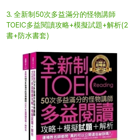
3. 全新制50次多益滿分的怪物講師
TOEIC多益閱讀攻略+模擬試題+解析(2
書+防水書套)