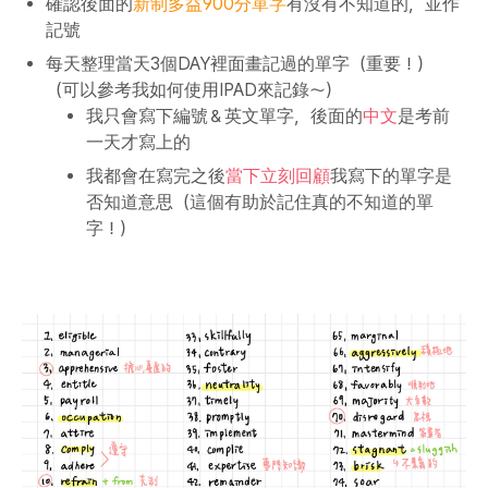
確認後面的
新制多益900分單字
有沒有不知道的，並作
記號
每天整理當天3個DAY裡面畫記過的單字（重要！）
（可以參考我如何使用IPAD來記錄～）
我只會寫下編號＆英文單字，後面的
中文
是考前
一天才寫上的
我都會在寫完之後
當下立刻回顧
我寫下的單字是
否知道意思（這個有助於記住真的不知道的單
字！）