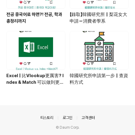
전공 중국어로 하면?! 전공, 학과
【錄取】韓國研究所｜梨花女大
총정리까지
申請－消費者學系
Excel | 比Vlookup更厲害? I
韓國研究所申請第一步｜查資
ndex & Match 可以做到更多
料方式
變化！
의안내
티스토리
로그인
고객센터
© Daum Corp.