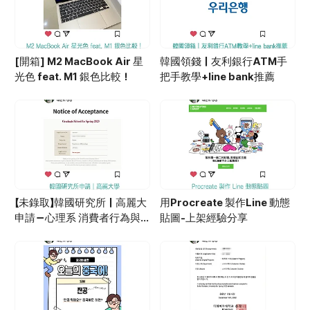
[開箱] M2 MacBook Air 星
韓國領錢｜友利銀行ATM手
光色 feat. M1 銀色比較！
把手教學+line bank推薦
【未錄取】韓國研究所｜高麗大
用Procreate 製作Line 動態
申請－心理系 消費者行為與
貼圖-上架經驗分享
廣告心理學