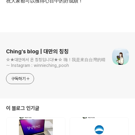
祝大家都可以獲得心目中的好成績！
로그 정보
Ching's blog | 대만의 칭칭
☆★대만에서 온 칭칭입니다!★☆ 嗨！我是來自台灣的晴
～ Instagram : winnieching_pooh
구독하기
이 블로그 인기글