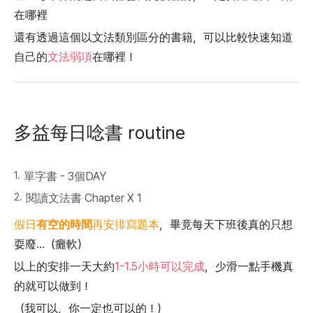
在哪裡
還有透過這個以文法類別區分的書籍，可以比較快速知道
自己的
文法弱項
在哪裡！
多益每日唸書 routine
單字書 - 3個DAY
閱讀文法書 Chapter X 1
假日
有空的時間
再安排寫題本
，畢竟每天下班後真的只想
耍廢…（癱軟）
以上的安排一天大約
1-1.5小時可以完成
，少滑一點手機真
的就可以做到！
（我可以，你一定也可以的！）