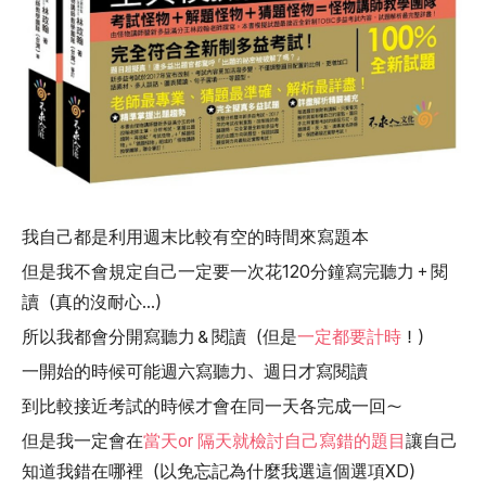
我自己都是利用週末比較有空的時間來寫題本
但是我不會規定自己一定要一次花120分鐘寫完聽力＋閱
讀（真的沒耐心…）
所以我都會分開寫聽力＆閱讀（但是
一定都要計時
！）
一開始的時候可能週六寫聽力、週日才寫閱讀
到比較接近考試的時候才會在同一天各完成一回～
但是我一定會在
當天or 隔天就檢討自己寫錯的題目
讓自己
知道我錯在哪裡（以免忘記為什麼我選這個選項XD）