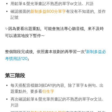
用鉛筆＆螢光筆畫記不熟悉的單字or文法、片語
確認後面的
新制多益800分單字
有沒有不知道的，並作
記號
✨因為要看出題重點，可能會無法專心聽音檔，來不及時
可以適當地按下暫停～
整個階段完成後，依照書本規劃的再學習一次「
新制多益必
考慣用語120
」
第三階段
每天搭配音檔聽3個DAY的內容，除了單字＆例句、出
題重點外，要多看
衍生字
再次確認鉛筆＆螢光筆所畫記的不熟悉的單字or文法、
片語