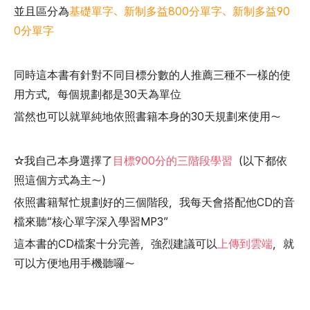
並且區分為
基礎單字、新制多益800分單字、新制多益90
0分單字
同時這本書有針對不同目標分數的人推薦三種不一樣的使
用方式，每個規劃都是30天為單位
當然也可以就單純地依照書籍本身的30天規劃來使用～
☆我自己本身選擇了
目標900分的三階段學習
（以下都依
照這個方式為主～）
依照書籍幫忙規劃好的三個階段，我每天會搭配他CD的音
檔來聽“核心單字深入學習MP3”
這本書的CD檔案十分完善，強烈建議可以
上傳到雲端
，就
可以方便地用手機聽囉～