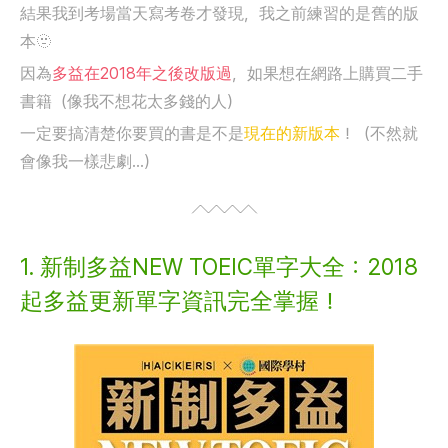
結果我到考場當天寫考卷才發現，我之前練習的是舊的版
本🫥
因為
多益在2018年之後改版過
，如果想在網路上購買二手
書籍（像我不想花太多錢的人）
一定要搞清楚你要買的書是不是
現在的新版本
！（不然就
會像我一樣悲劇…）
1. 新制多益NEW TOEIC單字大全：2018
起多益更新單字資訊完全掌握！