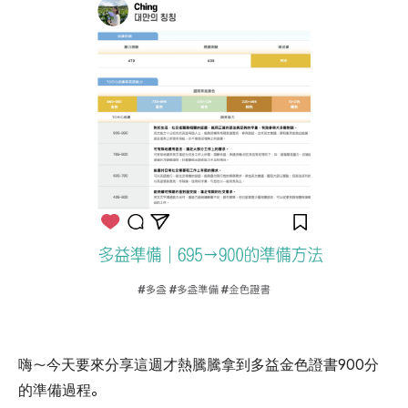
嗨～今天要來分享這週才熱騰騰拿到多益金色證書900分
的準備過程。