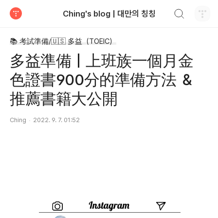
검색하기
Ching's blog | 대만의 칭칭
티스토리
📚 考試準備/🇺🇸 多益（TOEIC）
多益準備｜上班族一個月金
色證書900分的準備方法 ＆
推薦書籍大公開
Ching
2022. 9. 7. 01:52