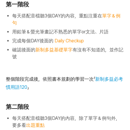
第一階段
每天搭配音檔聽3個DAY的內容，重點注重在
單字＆例
句
用鉛筆＆螢光筆畫記不熟悉的單字or文法、片語
完成每個DAY後面的
Daily Checkup
確認後面的
新制多益基礎單字
有沒有不知道的，並作記
號
整個階段完成後，依照書本規劃的學習一次「
新制多益必考
慣用語120
」
第二階段
每天搭配音檔聽3個DAY的內容，除了單字＆例句外，
要多看
出題重點