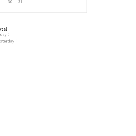
30
31
otal
day :
sterday :