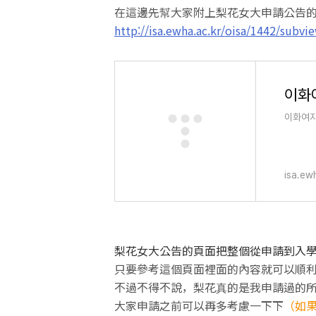
在這邊先幫大家附上梨花女大申請公告
http://isa.ewha.ac.kr/oisa/1442/subvi
이화
이화여자
isa.ew
梨花女大公告的頁面把整個從申請到入
只要參考這個頁面裡面的內容就可以順
不過不得不說，梨花真的是我申請過的所
大家申請之前可以再多考慮一下下
（如