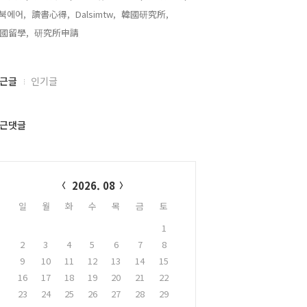
북에어,
讀書心得,
Dalsimtw,
韓國研究所,
國留學,
研究所申請,
근글
인기글
근댓글
alendar
2026. 08
일
월
화
수
목
금
토
1
2
3
4
5
6
7
8
9
10
11
12
13
14
15
16
17
18
19
20
21
22
23
24
25
26
27
28
29