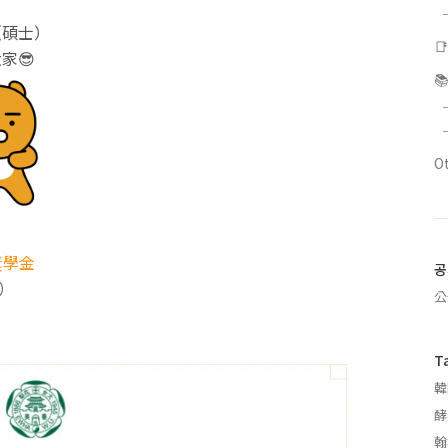
（碩士）

家😎

O
獎學金
공
）
公
T
韓
酵
翰