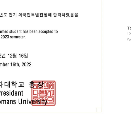
방
T
To
문
자
Ye
수