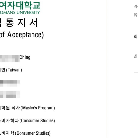
맥
韓
최
최
근
글
과
최
인
기
글
C