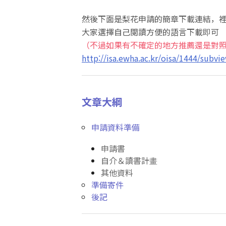
然後下面是梨花申請的簡章下載連結，
大家選擇自己閱讀方便的語言下載即可
（不過如果有不確定的地方推薦還是對
http://isa.ewha.ac.kr/oisa/1444/subvi
文章大綱
申請資料準備
申請書
自介＆讀書計畫
其他資料
準備寄件
後記