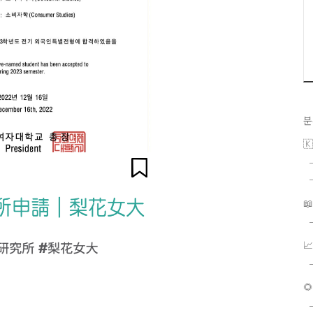
분


📈
🌻