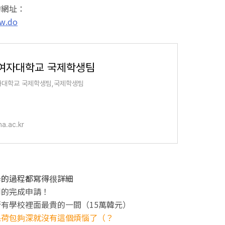
的網址：
ew.do
여자대학교 국제학생팀
대학교 국제학생팀,국제학생팀
ha.ac.kr
學的過程都寫得很詳細
利的完成申請！
有學校裡面最貴的一間（15萬韓元）
果荷包夠深就沒有這個煩惱了（？