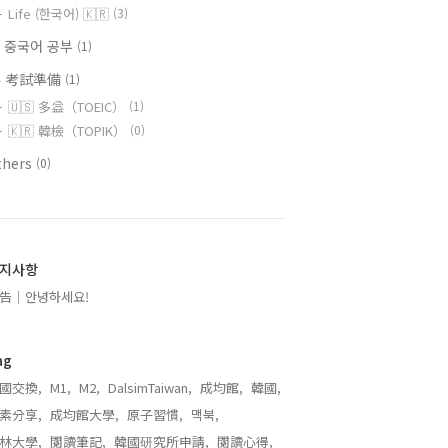
Life (한국어) 🇰🇷
(3)
 중국어 공부
(1)
 考試準備
(1)
🇺🇸 多益（TOEIC）
(1)
🇰🇷 韓檢（TOPIK）
(0)
thers
(0)
지사항
告｜안녕하세요!
ag
國交換,
M1,
M2,
DalsimTaiwan,
成均館,
韓國,
素分享,
成均館大學,
原子習慣,
맥북,
林大學,
閱讀筆記,
韓國研究所申請,
閱讀心得,