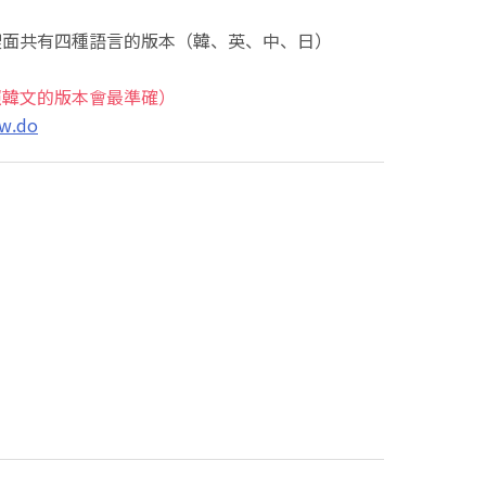
裡面共有四種語言的版本（韓、英、中、日）
照韓文的版本會最準確）
ew.do